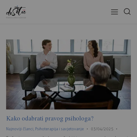
Kako odabrati pravog psihologa?
Najnoviji članci
,
Psihoterapija i savjetovanje
03/04/2025