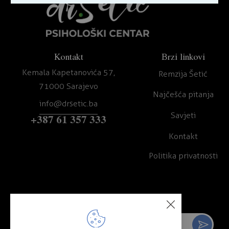
Kontakt
Brzi linkovi
Kemala Kapetanovića 57,
Remzija Šetić
71000 Sarajevo
Najčešća pitanja
info@drsetic.ba
Savjeti
+387 61 357 333
Kontakt
Politika privatnosti
Prijavite se na newsletter
Prija