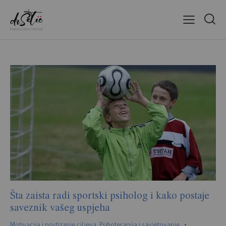
Šta zaista radi sportski psiholog i kako postaje
saveznik vašeg uspjeha
Motivacija i postizanje ciljeva
,
Psihoterapija i savjetovanje