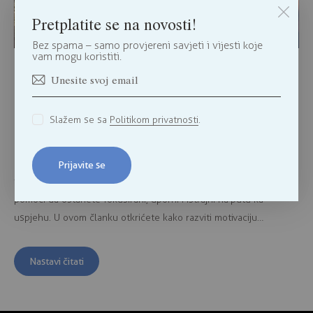
Pretplatite se na novosti!
Bez spama – samo provjereni savjeti i vijesti koje
vam mogu koristiti.
Kako ostati motivisan i postići ciljeve
Motivacija i postizanje ciljeva
,
Samopouzdanje i lični razvoj
03/04/2025
Slažem se sa
Politikom privatnosti
.
Da li ste se ikada zapitali zašto neki ljudi uspijevaju u
ostvarivanju svojih ciljeva, dok drugi brzo odustaju? Održavanje
motivacije nije lako, posebno kada se suočavamo s preprekama i
Prijavite se
izazovima. Međutim, postoje efikasne strategije koje vam mogu
pomoći da ostanete fokusirani, uporni i istrajni na putu ka
uspjehu. U ovom članku otkrićete kako razviti motivaciju…
Nastavi čitati