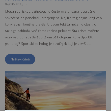
04/18/2025
Uloga sportskog psihologa je često misteriozna, pogrešno
shvaćena pa ponekad i precjenjena. No, iza tog pojma stoji vrlo
konkretna i korisna praksa. U ovom tekstu nećemo ulaziti u
razloge zabluda, već ćemo realno prikazati šta zaista možete
očekivati od rada sa sportskim psihologom. Ko je sportski
psiholog? Sportski psiholog je stručnjak koji je završio…
Nastavi čitati