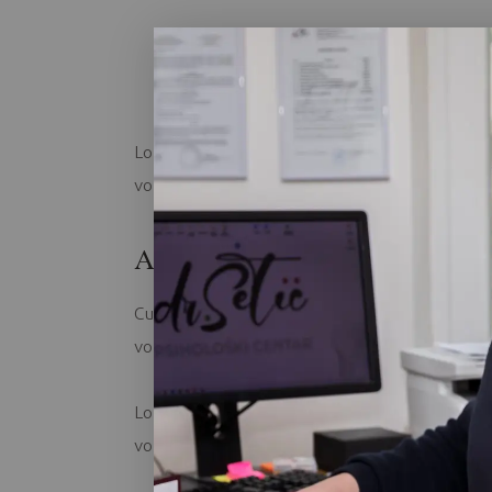
Lorem ipsum dolor sit amet, consetetur sadip
voluptua. At vero eos et accusam et justo duo
Aliquam quis lobortis quam
Curabitur pellentesque odio magna, id malesu
volutpat. Ut bibendum, nisi et mattis vulputate
Lorem ipsum dolor sit amet, consetetur sadip
voluptua. At vero eos et accusam et justo duo