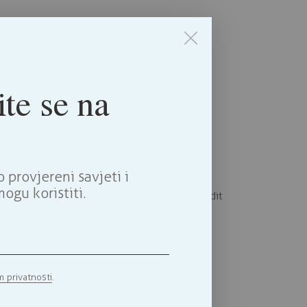
ite se na
et dolore magna aliquyam erat, sed diam
a sanctus est Lorem ipsum dolor sit amet.
provjereni savjeti i
ogu koristiti.
id magna. Aliquam sed ligula sed ante blandit
et dolore magna aliquyam erat, sed diam
m privatnosti
.
a sanctus est Lorem ipsum dolor sit amet.