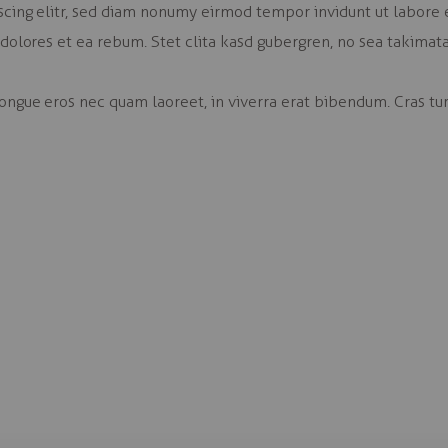
scing elitr, sed diam nonumy eirmod tempor invidunt ut labore 
 dolores et ea rebum. Stet clita kasd gubergren, no sea takimat
ngue eros nec quam laoreet, in viverra erat bibendum. Cras turp