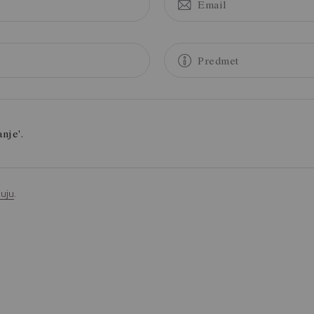
juju
.