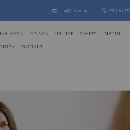
info@drsetic.ba
+387 61 35
NASLOVNA
O NAMA
USLUGE
SAVJETI
MEDIJI
KNJIGA
KONTAKT