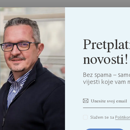
Pretplat
scing elitr, sed diam nonumy eirmod tempor invidunt ut labore 
 dolores et ea rebum. Stet clita kasd gubergren, no sea takimat
novosti!
Bez spama – samo 
vijesti koje vam m
ada arcu sodales ut. Sed sed quam ut ex bibendum commodo id 
, odio arcu aliquet metus, nec dapibus risus risus quis lectus.
scing elitr, sed diam nonumy eirmod tempor invidunt ut labore 
Slažem se sa
Politiko
 dolores et ea rebum. Stet clita kasd gubergren, no sea takimat