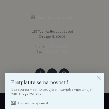
123 Youmustlovepet Street
Chicago, IL 60606
Phone:
1.800.123.4567
Fax:
1.800.123.4566
Pretplatite se na novosti!
Bez spama – samo provjereni savjeti i vijesti koje
vam mogu koristiti.
ThemeREX
© {{Y}}. All Rights Reserved.